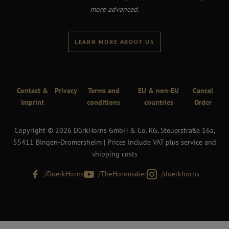
more advanced.
LEARN MORE ABOUT US
Contact &
Privacy
Terms and
EU & non-EU
Cancel
Imprint
conditions
countries
Order
Copyright © 2026 DürkHorns GmbH & Co. KG, Steuerstraße 16a,
55411 Bingen-Dromersheim | Prices include VAT plus service and
shipping costs
/DuerkHorns
/TheHornmaker
/duerkhorns